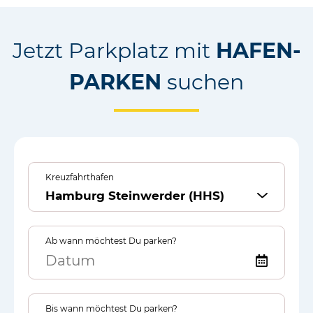
Jetzt Parkplatz mit
HAFEN-
PARKEN
suchen
Kreuzfahrthafen
Amsterdam (AMK)
Bari (BAR)
Ab wann möchtest Du parken?
Bremerhaven (BRV)
Düsseldorf (DAR)
Frankfurt (FAM)
Bis wann möchtest Du parken?
Genua (GEN)