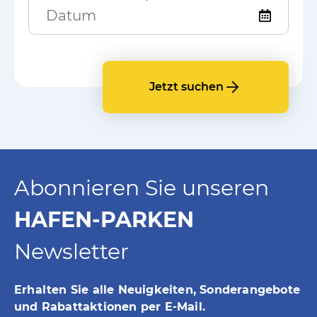
Hamburg Altona und HafenCity (HHA)
Hamburg Steinwerder (HHS)
IJmuiden (AMI)
Jetzt suchen
Kiel (KIE)
Köln (KLN)
Neapel (NPP)
Nizza (NIC)
Passau (PAS)
Abonnieren Sie unseren
Rom Civitavecchia (ROM)
HAFEN-PARKEN
Rostock-Warnemünde (HRO)
Newsletter
Rotterdam (RTC)
Savona (SVN)
Erhalten Sie alle Neuigkeiten, Sonderangebote
Triest (TRI)
und Rabattaktionen per E-Mail.
Venedig (VEN)